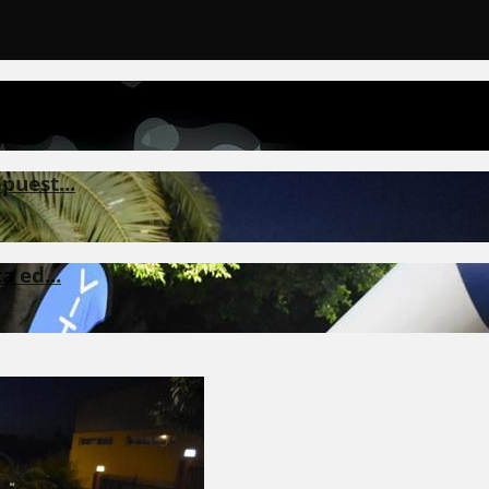
lo...
puest...
 ed...