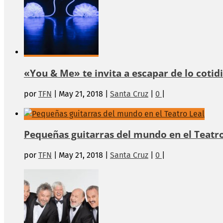
«You & Me» te invita a escapar de lo cotidi
por
TFN
|
May 21, 2018
|
Santa Cruz
|
0
|
Pequeñas guitarras del mundo en el Teatro
por
TFN
|
May 21, 2018
|
Santa Cruz
|
0
|