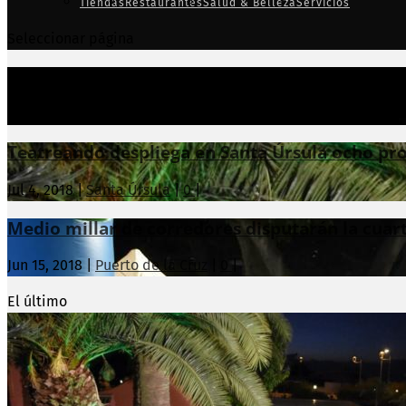
Tiendas
Restaurantes
Salud & Belleza
Servicios
Seleccionar página
Ciclo dedicado al cineasta polaco Krzysztof Kies
Jul 23, 2018
|
+Cultura
|
0
|
Teatreando despliega en Santa Úrsula ocho pro
Jul 4, 2018
|
Santa Úrsula
|
0
|
Medio millar de corredores disputarán la cuarta
Jun 15, 2018
|
Puerto de la Cruz
|
0
|
El último