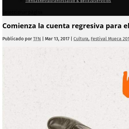
Tiendas
Restaurantes
Salud & Belleza
Servicios
Seleccionar página
Comienza la cuenta regresiva para e
Publicado por
TFN
|
Mar 13, 2017
|
Cultura
,
Festival Mueca 20