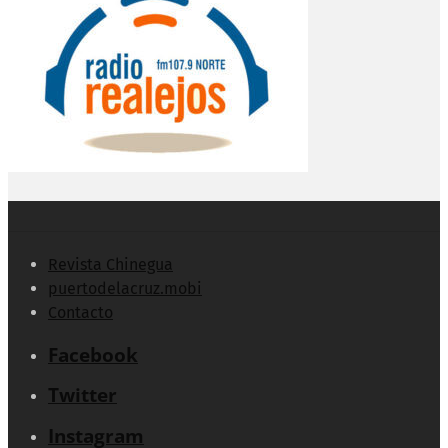
Revista Chinegua
puertodelacruz.mobi
Contacto
Facebook
Twitter
Instagram