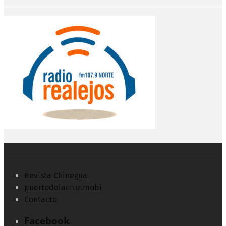
Revista Chinegua
puertodelacruz.mobi
Contacto
Facebook