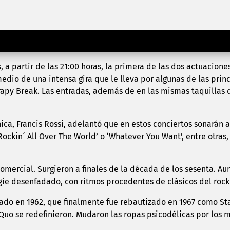
los locales Therapy Break como teloneros, dará comienzo a
 a partir de las 21:00 horas, la primera de las dos actuacione
edio de una intensa gira que le lleva por algunas de las prin
apy Break. Las entradas, además de en las mismas taquillas 
tánica, Francis Rossi, adelantó que en estos conciertos sonarán
‘Rockin´ All Over The World’ o ‘Whatever You Want’, entre otr
omercial. Surgieron a finales de la década de los sesenta. A
e desenfadado, con ritmos procedentes de clásicos del rock 
ado en 1962, que finalmente fue rebautizado en 1967 como St
s Quo se redefinieron. Mudaron las ropas psicodélicas por los