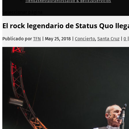
Tiendas
Restaurantes
Salud & Belleza
Servicios
Seleccionar página
El rock legendario de Status Quo lleg
Publicado por
TFN
|
May 25, 2018
|
Concierto
,
Santa Cruz
|
0
|