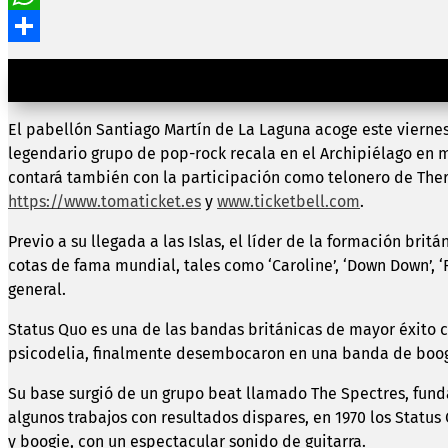
WhatsApp
Compartir
La cita, que contará con 
El pabellón Santiago Martín de La Laguna acoge este viernes,
legendario grupo de pop-rock recala en el Archipiélago en m
contará también con la participación como telonero de Ther
https://www.tomaticket.es
y
www.ticketbell.com
.
Previo a su llegada a las Islas, el líder de la formación bri
cotas de fama mundial, tales como ‘Caroline’, ‘Down Down’, 
general.
Status Quo es una de las bandas británicas de mayor éxito c
psicodelia, finalmente desembocaron en una banda de boogi
Su base surgió de un grupo beat llamado The Spectres, fund
algunos trabajos con resultados dispares, en 1970 los Statu
y boogie, con un espectacular sonido de guitarra.