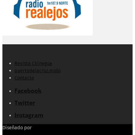
Revista Chinegua
puertodelacruz.mobi
Contacto
Facebook
Twitter
Instagram
Diseñado por
Echeide.com