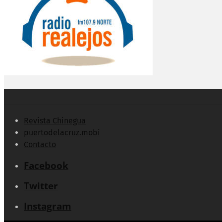
Revista Chinegua
puertodelacruz.mobi
Contacto
Facebook
Twitter
Instagram