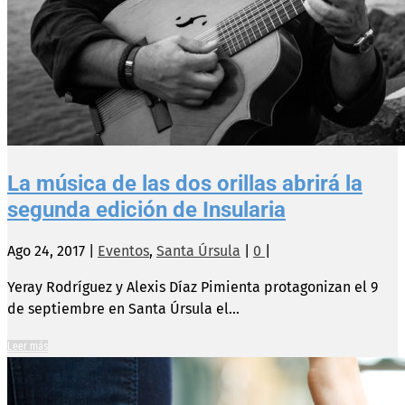
La música de las dos orillas abrirá la
segunda edición de Insularia
Ago 24, 2017
|
Eventos
,
Santa Úrsula
|
0
|
Yeray Rodríguez y Alexis Díaz Pimienta protagonizan el 9
de septiembre en Santa Úrsula el...
Leer más