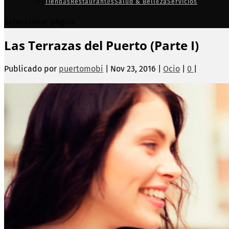
Tiendas
Restaurantes
Salud & Belleza
Servicios
Seleccionar página
Las Terrazas del Puerto (Parte I)
Publicado por
puertomobi
|
Nov 23, 2016
|
Ocio
|
0
|