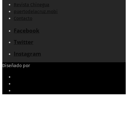
Revista Chinegua
puertodelacruz.mobi
Contacto
Facebook
Twitter
Instagram
Diseñado por
Echeide.com