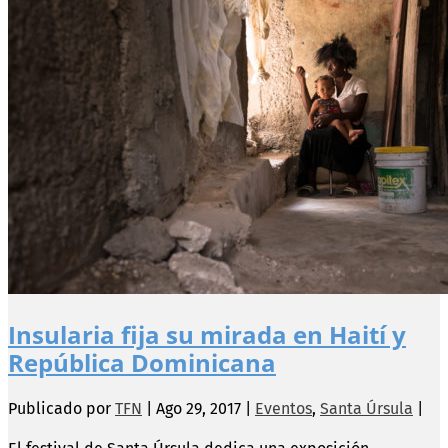
Insularia fija su mirada en Haití y
República Dominicana
Publicado por
TFN
|
Ago 29, 2017
|
Eventos
,
Santa Úrsula
|