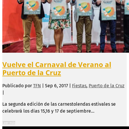
Vuelve el Carnaval de Verano al
Puerto de la Cruz
Publicado por
TFN
|
Sep 6, 2017
|
Fiestas
,
Puerto de la Cruz
|
La segunda edición de las carnestolendas estivales se
celebrará los días 15,16 y 17 de septiembre...
Leer más