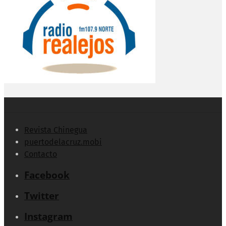
Revista Chinegua
puertodelacruz.mobi
Contacto
Facebook
Twitter
Instagram