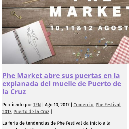
Phe Market abre sus puertas en la
explanada del muelle de Puerto de
la Cruz
Publicado por
TFN
|
Ago 10, 2017
|
Comercio
,
Phe Festival
2017
,
Puerto de la Cruz
|
La feria de tendencias de Phe Festival da inicio a la