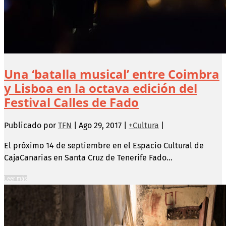
Una ‘batalla musical’ entre Coimbra
y Lisboa en la octava edición del
Festival Calles de Fado
Publicado por
TFN
|
Ago 29, 2017
|
+Cultura
|
El próximo 14 de septiembre en el Espacio Cultural de
CajaCanarias en Santa Cruz de Tenerife Fado...
Leer más