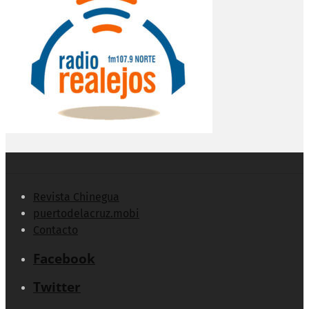
Revista Chinegua
puertodelacruz.mobi
Contacto
Facebook
Twitter