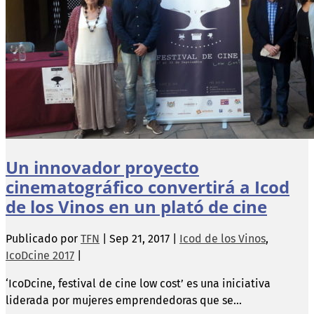
Un innovador proyecto
cinematográfico convertirá a Icod
de los Vinos en un plató de cine
Publicado por
TFN
|
Sep 21, 2017
|
Icod de los Vinos
,
IcoDcine 2017
|
‘IcoDcine, festival de cine low cost’ es una iniciativa
liderada por mujeres emprendedoras que se...