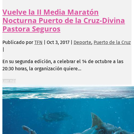
Vuelve la II Media Maratón
Nocturna Puerto de la Cruz-Divina
Pastora Seguros
Publicado por
TFN
|
Oct 3, 2017
|
Deporte
,
Puerto de la Cruz
|
En su segunda edición, a celebrar el 14 de octubre a las
20:30 horas, la organización quiere...
Leer más