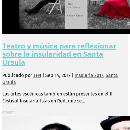
Teatro y música para reflexionar
sobre la insularidad en Santa
Úrsula
Publicado por
TFN
|
Sep 14, 2017
|
Insularia 2017
,
Santa
Úrsula
|
Las artes escénicas también están presentes en el II
Festival Insularia-Islas en Red, que se...
Leer más