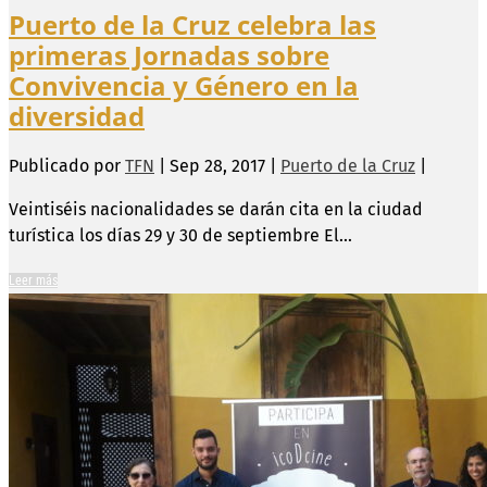
Puerto de la Cruz celebra las
primeras Jornadas sobre
Convivencia y Género en la
diversidad
Publicado por
TFN
|
Sep 28, 2017
|
Puerto de la Cruz
|
Veintiséis nacionalidades se darán cita en la ciudad
turística los días 29 y 30 de septiembre El...
Leer más