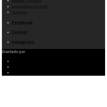
Revista Chinegua
puertodelacruz.mobi
Contacto
Facebook
Twitter
Instagram
Diseñado por
Echeide.com