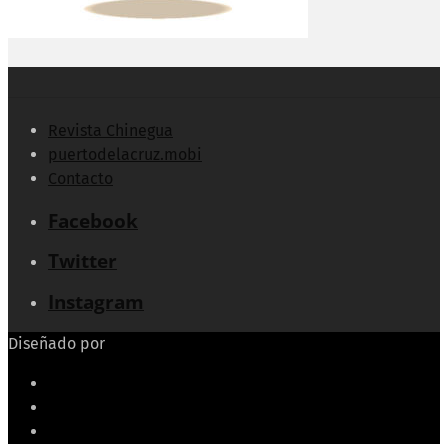
Revista Chinegua
puertodelacruz.mobi
Contacto
Facebook
Twitter
Instagram
Diseñado por
Echeide.com