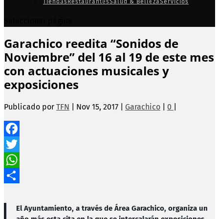
Tiendas
Restaurantes
Salud & Belleza
Servicios
Seleccionar página
Garachico reedita “Sonidos de
Noviembre” del 16 al 19 de este mes
con actuaciones musicales y
exposiciones
Publicado por
TFN
|
Nov 15, 2017
|
Garachico
|
0
|
Facebook
Twitter
WhatsApp
Compartir
El Ayuntamiento, a través de Área Garachico, organiza un
año más esta cita en la que se intercalarán exposiciones,