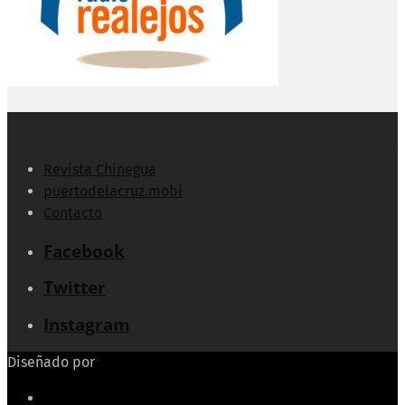
Revista Chinegua
puertodelacruz.mobi
Contacto
Facebook
Twitter
Instagram
Diseñado por
Echeide.com