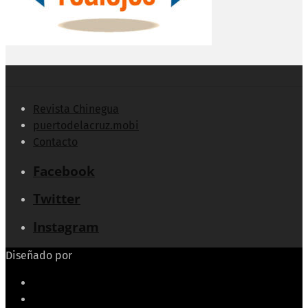
Revista Chinegua
puertodelacruz.mobi
Contacto
Facebook
Twitter
Instagram
Diseñado por
Echeide.com